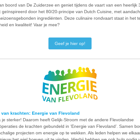
n boord van De Zuiderzee en geniet tijdens de vaart van een heerlijk
t geïnspireerd door het 80/20-principe van Dutch Cuisine, met aandach
seizoensgebonden ingrediënten. Deze culinaire rondvaart staat in het 
id en kwaliteit! Vaar je mee?
Geef je hier op!
van krachten: Energie van Flevoland
 je sterker! Daarom heeft Gelijk-Stroom met de andere Flevolandse
öperaties de krachten gebundeld in ‘Energie van Flevoland’. Samen b
chalige projecten om energie op te wekken. Als leden helpen we elkaar
nieuw het wiel hoeven uit te vinden. Hierbij hebben we ook hulp nodig 