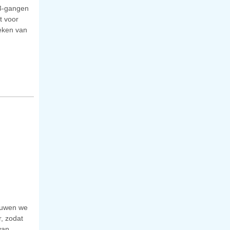
 3-gangen
t voor
teken van
ouwen we
, zodat
van