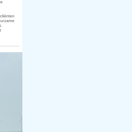
te
cliënten
duurzame
s.
t