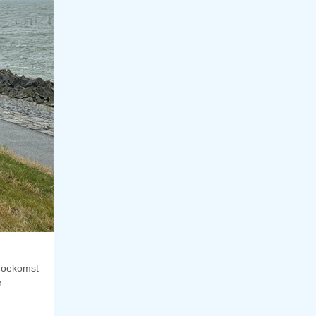
 Toekomst
n