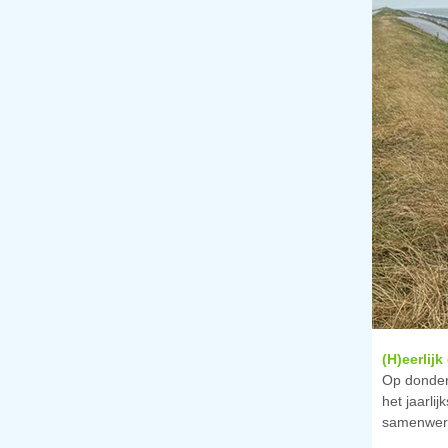
(H)eerlij
Op donder
het jaarlij
samenwerk