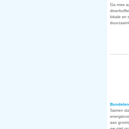
Ga mee aa
dinerbuffe
lokale en 
duurzaamhe
Bundelen 
Samen sta
energieco
aan groots
we niet op