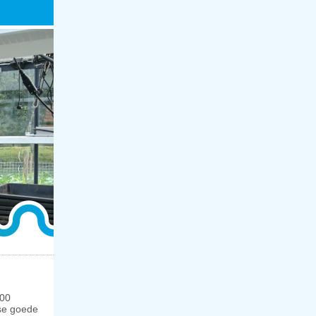
,00
kse goede