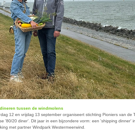
k dineren tussen de windmolens
dag 12 en vrijdag 13 september organiseert stichting Pioniers van de
kse '80/20 diner'. Dit jaar in een bijzondere vorm: een 'shipping dinner' i
ing met partner Windpark Westermeerwind.