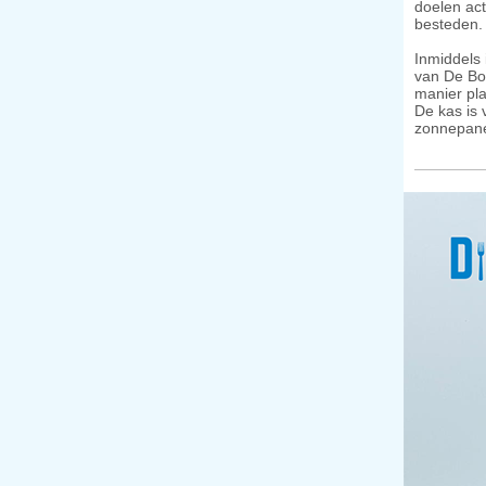
doelen ac
besteden.
Inmiddels 
van De Bo
manier pla
De kas is
zonnepane