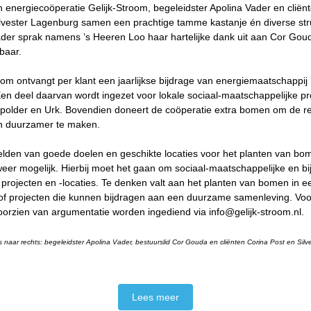
energiecoöperatie Gelijk-Stroom, begeleidster Apolina Vader en cliën
ilvester Lagenburg samen een prachtige tamme kastanje én diverse str
der sprak namens ’s Heeren Loo haar hartelijke dank uit aan Cor Goud
baar.
oom ontvangt per klant een jaarlijkse bijdrage van energiemaatschappij
n deel daarvan wordt ingezet voor lokale sociaal-maatschappelijke pr
polder en Urk. Bovendien doneert de coöperatie extra bomen om de r
n duurzamer te maken.
lden van goede doelen en geschikte locaties voor het planten van bom
eer mogelijk. Hierbij moet het gaan om sociaal-maatschappelijke en bi
rojecten en -locaties. Te denken valt aan het planten van bomen in e
of projecten die kunnen bijdragen aan een duurzame samenleving. Voo
orzien van argumentatie worden ingediend via info@gelijk-stroom.nl.
ks naar rechts: begeleidster Apolina Vader, bestuurslid Cor Gouda en cliënten Corina Post en Silv
Lees meer