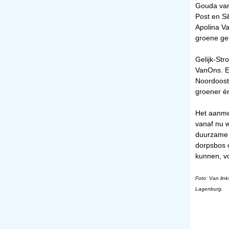
Gouda van 
Post en S
Apolina Va
groene ge
Gelijk-Str
VanOns. Ee
Noordoost
groener é
Het aanme
vanaf nu w
duurzame p
dorpsbos 
kunnen, vo
Foto: V
an lin
Lagenburg.