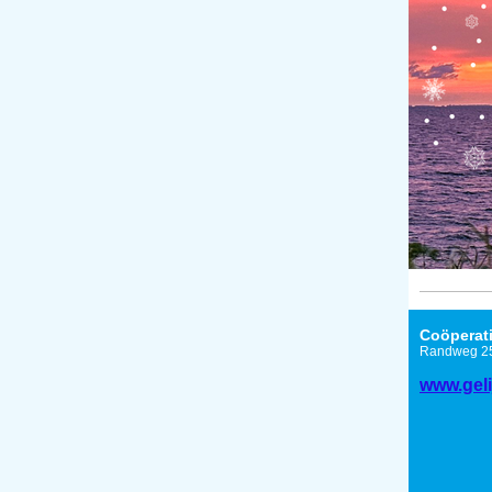
Coöperati
Randweg 25
www.geli