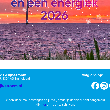
e Gelijk-Stroom
Volg ons op:
, 8304 AS Emmeloord
jk-stroom.nl
Je hebt deze mail ontvangen op [Email] omdat je daarvoor bent aangemeld.
Klik
hier
om je uit te schrijven.