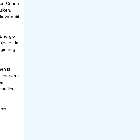
ten Corina
uiken.
a voor dit
 Energie
ojecten in
egio nog
en is
j voorkeur
en
rstellen
ester