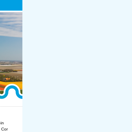
ein
 Cor