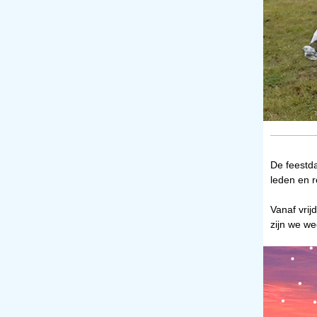
De feestda
leden en r
Vanaf vri
zijn we we